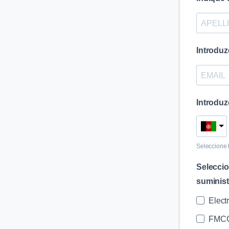
Introdu
Introdu
Seleccione 
Selecci
suminis
Elect
FMC