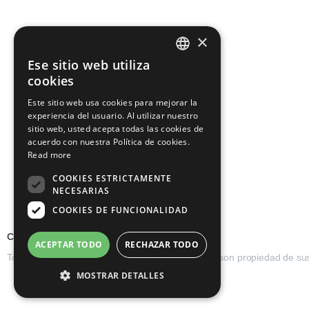
×
Ese sitio web utiliza
ENGLISH
cookies
SPANISH
Este sitio web usa cookies para mejorar la
experiencia del usuario. Al utilizar nuestro
GERMAN
sitio web, usted acepta todas las cookies de
FRENCH
acuerdo con nuestra Política de cookies.
Read more
PORTUGUESE
COOKIES ESTRICTAMENTE
NECESARIAS
COOKIES DE FUNCIONALIDAD
Copyright © 2026 Multisource Trading
ACEPTAR TODO
RECHAZAR TODO
Todos los logotipos, marcas y nombres de marca son propiedad de sus re
MOSTRAR DETALLES