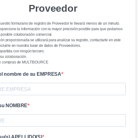
Proveedor
uestro formulario de registro de Proveedor le llevará menos de un minuto.
proporcione la información con la mayor precisión posible para que podamos
 posible colaboración comercial.
ón proporcionada se utilizará para analizar su registro, contactarle en este
incluirle en nuestra base de datos de Proveedores.
partida con ningún tercero.
 su colaboración.
de compras de MULTISOURCE
 el nombre de su EMPRESA
 su NOMBRE
 su(s) APELLIDO(S)