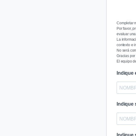
Completar n
Por favor, 
evaluar una
La informaci
contexto e 
No será com
Gracias por
El equipo 
Indique
Indique
Indique