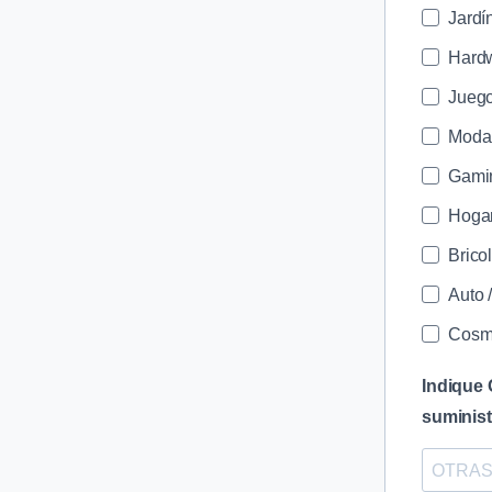
Jardí
Hardw
Juego
Moda 
Gami
Hogar
Brico
Auto 
Cosm
Indiqu
suminist