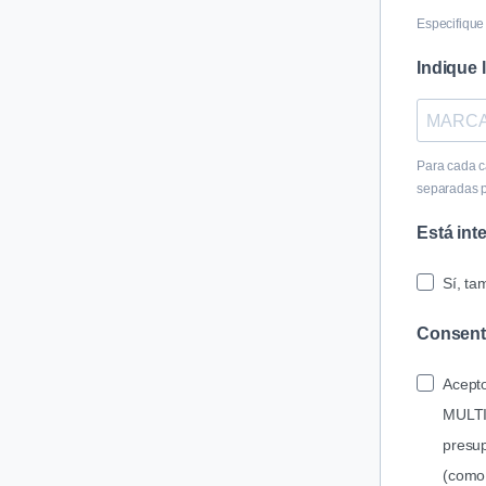
Especifique
Indique
Para cada c
separadas 
Está int
Sí, ta
Consent
Acepto
MULTI
presup
(como