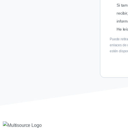
Si tam
recibi
inform
He leí
Puede retir
enlaces de 
estén dispo