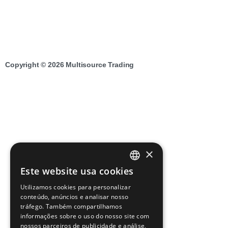
Copyright © 2026 Multisource Trading
×
Este website usa cookies
ENGLISH
Utilizamos cookies para personalizar
SPANISH
conteúdo, anúncios e analisar nosso
tráfego. Também compartilhamos
GERMAN
informações sobre o uso do nosso site com
nossos parceiros de publicidade e análise,
FRENCH