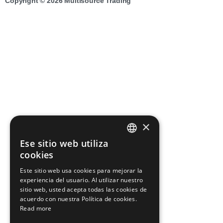
Copyright © 2026 Multisource Trading
×
Ese sitio web utiliza
ENGLISH
cookies
SPANISH
Este sitio web usa cookies para mejorar la
experiencia del usuario. Al utilizar nuestro
GERMAN
sitio web, usted acepta todas las cookies de
FRENCH
acuerdo con nuestra Política de cookies.
Read more
PORTUGUESE